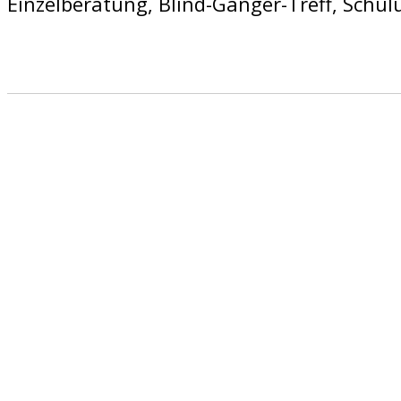
Einzelberatung, Blind-Gänger-Treff, Sch
Informationen
Wir teilen gerne all unser Wissen und uns
langjährige Aktive in der Selbsthilfe. Unte
Hilfsmittelberaterinnen. Sie können uns je
bewegt oder wissen möchten. Ganz persön