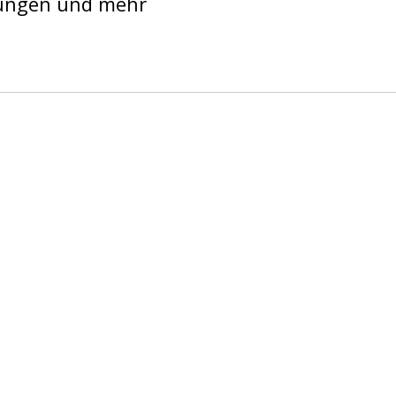
ulungen und mehr
ere Erfahrung als Betroffene und
r uns befinden sich auch zertifizierte
derzeit auf alles ansprechen, das Sie
lich.